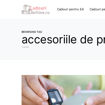
Cadouri pentru EA
Cadouri p
BROWSING TAG
accesoriile de p
1 post