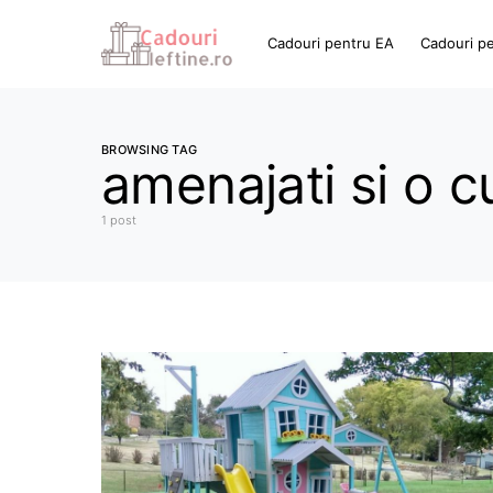
Cadouri pentru EA
Cadouri p
BROWSING TAG
amenajati si o cu
1 post