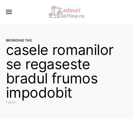
BROWSING TAG
casele romanilor
se regaseste
bradul frumos
impodobit
1 post