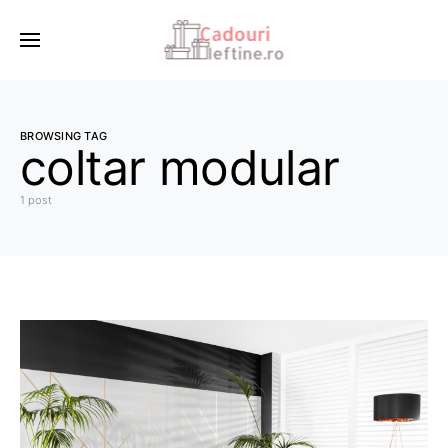
BROWSING TAG
coltar modular
1 post