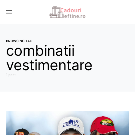
BROWSING TAG
combinatii
vestimentare
1 post