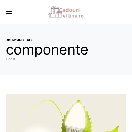
BROWSING TAG
componente
1 post