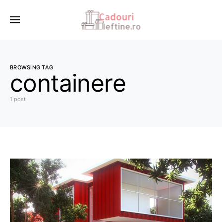
BROWSING TAG
containere
1 post