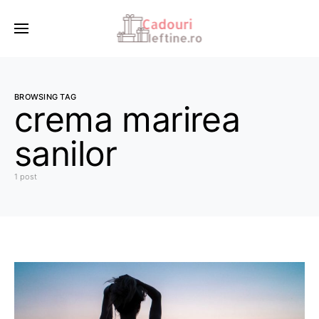
BROWSING TAG
crema marirea
sanilor
1 post