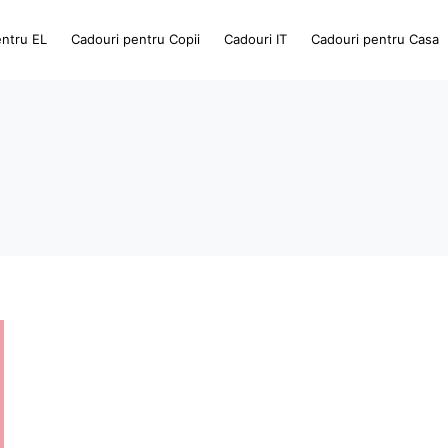
entru EL
Cadouri pentru Copii
Cadouri IT
Cadouri pentru Casa