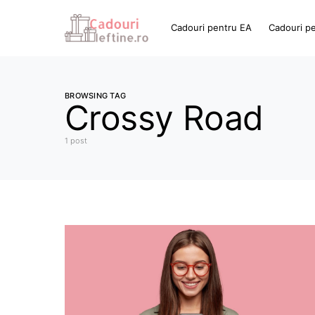
Cadouri pentru EA
Cadouri p
BROWSING TAG
Crossy Road
1 post