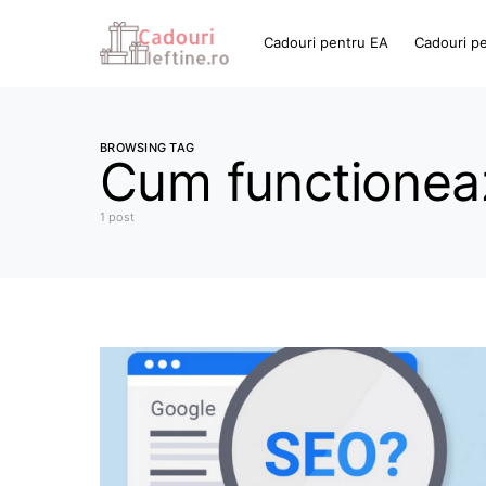
Cadouri pentru EA
Cadouri p
BROWSING TAG
Cum functionea
1 post