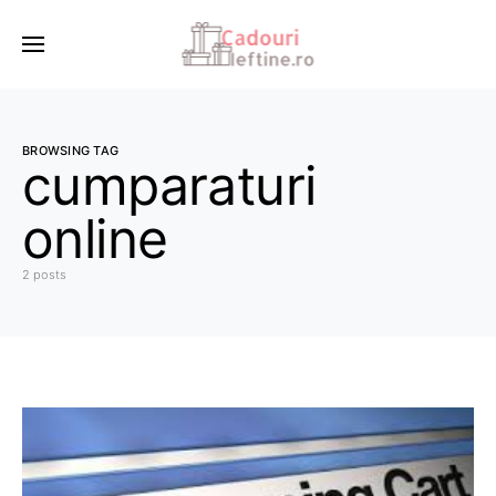
BROWSING TAG
cumparaturi
online
2 posts