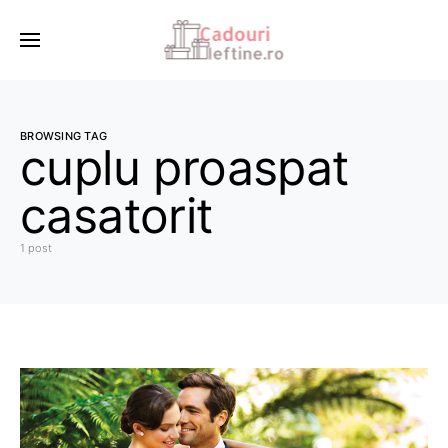
BROWSING TAG
cuplu proaspat
casatorit
1 post