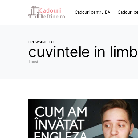
Cadouri pentru EA
Cadouri p
BROWSING TAG
cuvintele in lim
1 post