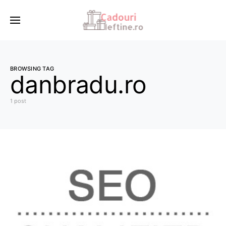
BROWSING TAG
danbradu.ro
1 post