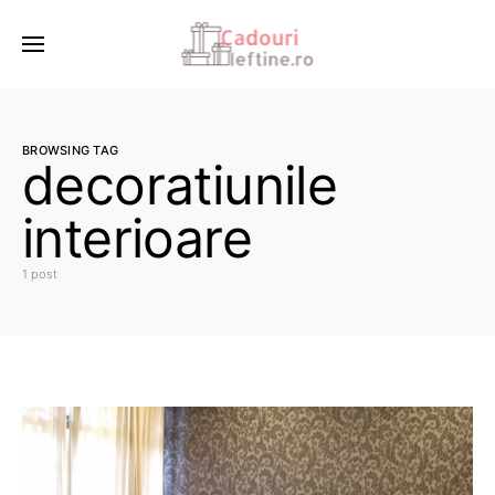
BROWSING TAG
decoratiunile
interioare
1 post