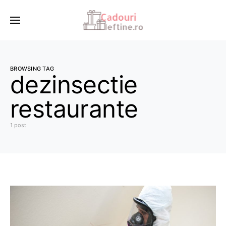
BROWSING TAG
dezinsectie
restaurante
1 post