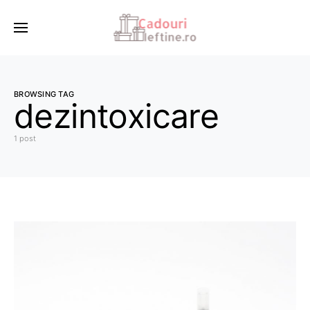
BROWSING TAG
dezintoxicare
1 post