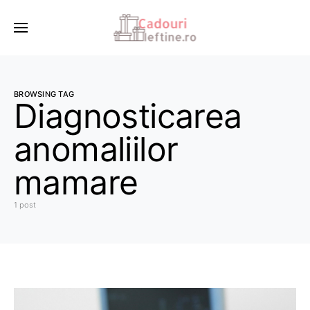
BROWSING TAG
Diagnosticarea
anomaliilor
mamare
1 post