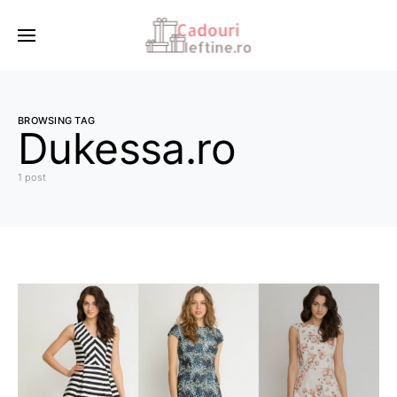
BROWSING TAG
Dukessa.ro
1 post