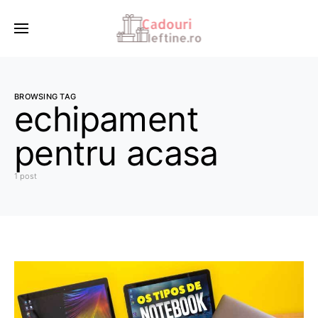
BROWSING TAG
echipament
pentru acasa
1 post