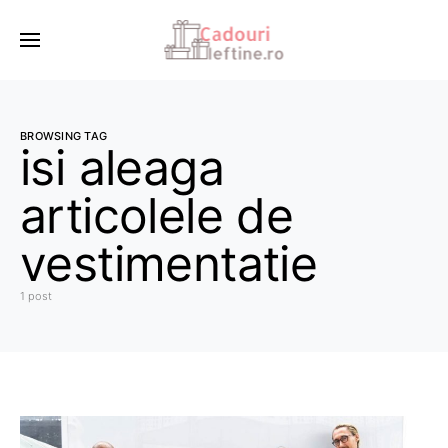
BROWSING TAG
isi aleaga
articolele de
vestimentatie
1 post