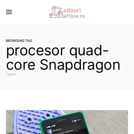
BROWSING TAG
procesor quad-
core Snapdragon
1 post