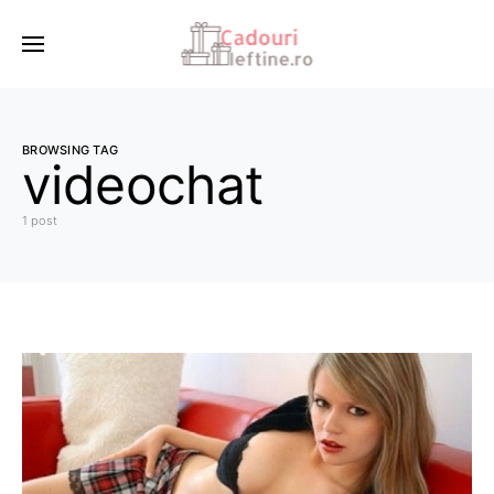
BROWSING TAG
videochat
1 post