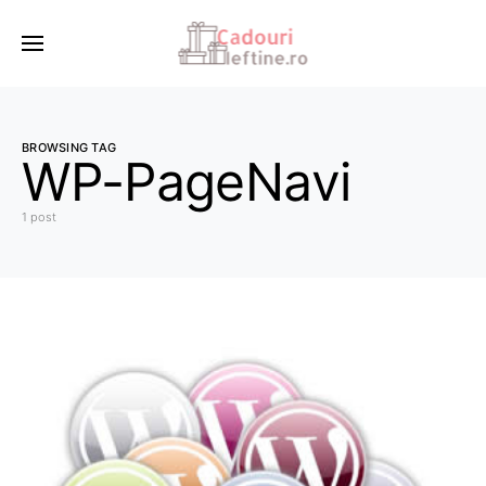
BROWSING TAG
WP-PageNavi
1 post