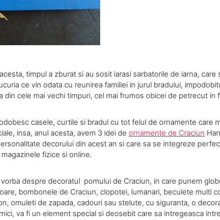
 acesta, timpul a zburat si au sosit iarasi sarbatorile de iarna, care
bucuria ce vin odata cu reunirea familiei in jurul bradului, impodobit
ca din cele mai vechi timpuri, cel mai frumos obicei de petrecut in f
podobesc casele, curtile si bradul cu tot felul de ornamente care 
iale, insa, anul acesta, avem 3 idei de
ornamente de Craciun
Han
personalitate decorului din acest an si care sa se integreze perfec
 magazinele fizice si online.
 vorba despre decoratul pomului de Craciun, in care punem globu
toare, bombonele de Craciun, clopotei, lumanari, beculete multi c
on, omuleti de zapada, cadouri sau stelute, cu siguranta, o decor
ici, va fi un element special si deosebit care sa intregeasca intr