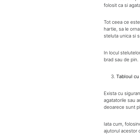
folosit ca si aga
Tot ceea ce este 
hartie, sa le orna
steluta unica si 
In locul stelutel
brad sau de pin.
Tabloul cu
Exista cu siguran
agatatorile sau a
deoarece sunt pli
Iata cum, folosind
ajutorul acestor 