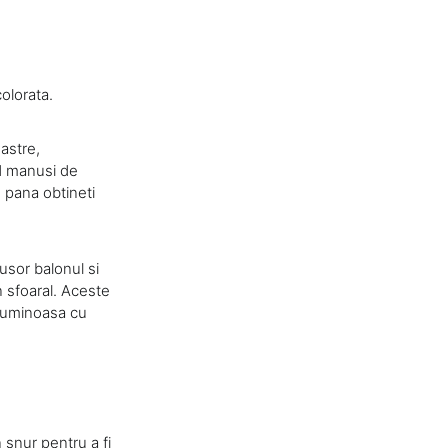
olorata.
astre,
nd manusi de
i, pana obtineti
usor balonul si
in sfoaral. Aceste
e luminoasa cu
n snur pentru a fi