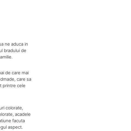
 sa ne aduca in
ul bradului de
amilie.
mai de care mai
dmade, care sa
t printre cele
ri colorate,
olorate, acadele
atiune facuta
egul aspect.