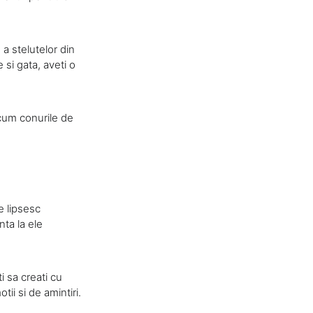
 a stelutelor din
e si gata, aveti o
ecum conurile de
e lipsesc
nta la ele
i sa creati cu
ii si de amintiri.