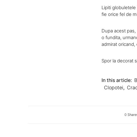
Lipiti globuletel
fie orice fel de m
Dupa acest pas, a
o fundita, urmand
admirat oricand,
Spor la decorat si
In this article:
B
Clopotei
,
Crac
0 Share