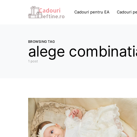
Cadouri pentru EA
Cadouri p
BROWSING TAG
alege combinati
1 post