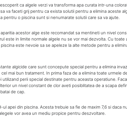
descoperit ca algele verzi va transforma apa curata intr-una color
a va faceti grij pentru ca exista solutii pentru a elimina aceste al
pentru o piscina sunt si nenumarate solutii care sa va ajute.
 aparitia acestor alge este recomandat sa mentineti un nivel const
rul este in limite normale algele nu se vor mai dezvolta. Cu toate
n piscina este nevoie sa se apeleze la alte metode pentru a elimina
stante algicide care sunt concepute special pentru a elimina invazi
 cel mai bun tratament. In prima faza de a elimina toate urmele de
ei utilizand perii special destinate pentru aceasta operatiune. Fa
ulterior un nivel constant de clor aveti posiblitatea de a scapa defi
 batai de cap.
 pH-ul apei din piscina. Acesta trebuie sa fie de maxim 7,6 si daca 
l alegele vor avea un mediu propice pentru deszvoltare.