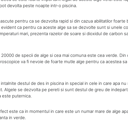
pot devolta peste noapte intr-o piscina.
scute pentru ca se dezvolta rapid si din cazua abilitatilor foarte
 evident ca pentru ca aceste alge sa se dezvolte sunt si unele con
mperaturi mari, prezenta razelor de soare si dioxidul de carbon sau 
 20000 de specii de alge si cea mai comuna este cea verde. Din
roscopice va fi nevoie de foarte mutle alge pentru ca acestea sa
 intalnite destul de des in piscina in special in cele in care apa nu
ct. Algele se dezvolta pe pereti si sunt destul de greu de indepa
a este puternica.
efect este ca in momentul in care este un numar mare de alge ap
anta in verde.