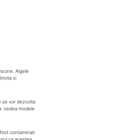
iscine. Algele
ivita si
e se vor dezvolta
ru a vedea modele
 fost contaminati
ptul ca acestea