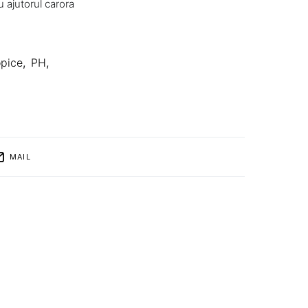
u ajutorul carora
pice
,
PH
,
MAIL