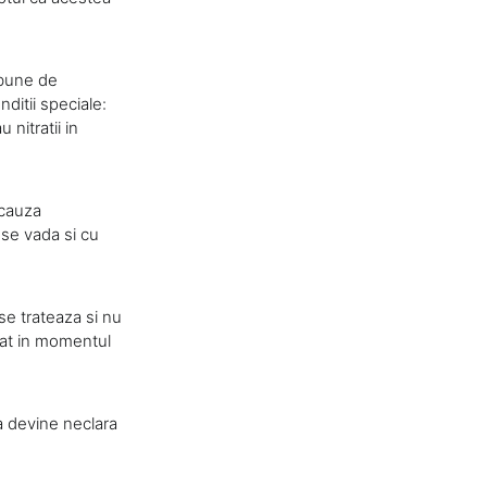
 bune de
ditii speciale:
nitratii in
 cauza
 se vada si cu
 se trateaza si nu
rtat in momentul
a devine neclara