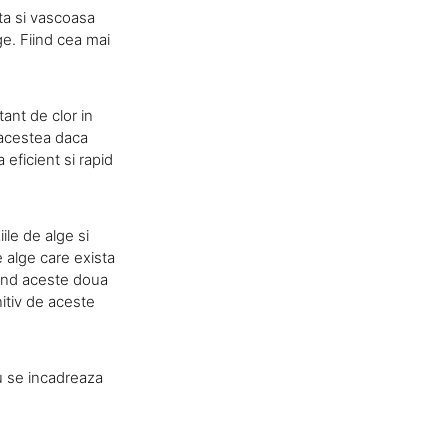
ata si vascoasa
ge. Fiind cea mai
ant de clor in
 acestea daca
 eficient si rapid
ile de alge si
 alge care exista
cand aceste doua
nitiv de aceste
nu se incadreaza