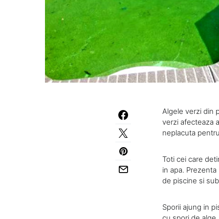
Algele verzi din
verzi afecteaza a
neplacuta pentru 
Toti cei care det
in apa. Prezenta
de piscine si sub
Sporii ajung in p
cu spori de alge