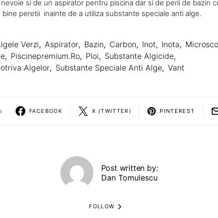
nevoie si de un aspirator pentru piscina dar si de perii de bazin c
e bine peretii inainte de a utiliza substante speciale anti alge.
lgele Verzi
,
Aspirator
,
Bazin
,
Carbon
,
Inot
,
Inota
,
Microsco
ne
,
Piscinepremium.ro
,
Ploi
,
Substante Algicide
,
otriva Algelor
,
Substante Speciale Anti Alge
,
Vant
s
FACEBOOK
X (TWITTER)
PINTEREST
Post written by:
Dan Tomulescu
FOLLOW