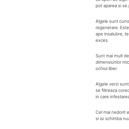
pot aparea si se 
Algele sunt cunoa
regenerare. Este
ape insalubre, te
exces.
Sunt mai mult de
dimensiunlor mic
ochiul liber.
Algele verzi sunt
se filtreaza core
in care infestare
Cel mai nedorit 
si isi schimba nu