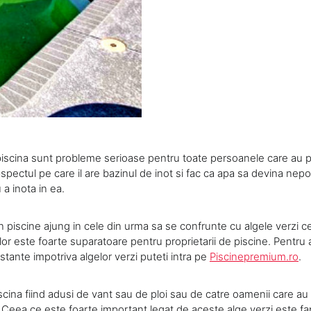
 piscina sunt probleme serioase pentru toate persoanele care au p
spectul pe care il are bazinul de inot si fac ca apa sa devina nepotr
a inota in ea.
in piscine ajung in cele din urma sa se confrunte cu algele verzi c
 lor este foarte suparatoare pentru proprietarii de piscine. Pent
stante impotriva algelor verzi puteti intra pe
Piscinepremium.ro
.
iscina fiind adusi de vant sau de ploi sau de catre oamenii care au
. Ceea ce este foarte important legat de aceste alge verzi este fa