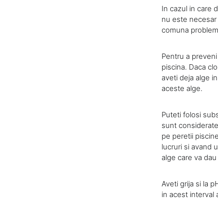
In cazul in care 
nu este necesar s
comuna problema 
Pentru a preveni
piscina. Daca clo
aveti deja alge i
aceste alge.
Puteti folosi sub
sunt considerate
pe peretii piscin
lucruri si avand 
alge care va dau
Aveti grija si la
in acest interva