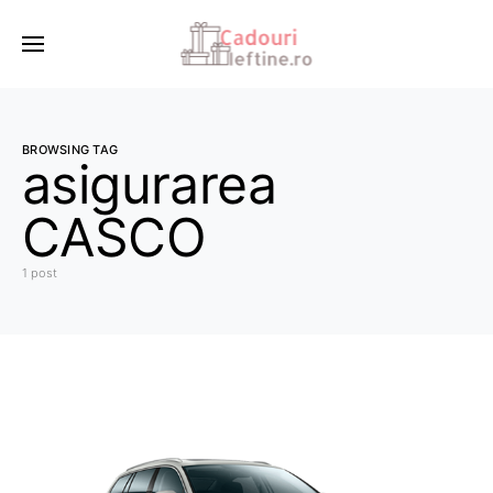
BROWSING TAG
asigurarea
CASCO
1 post