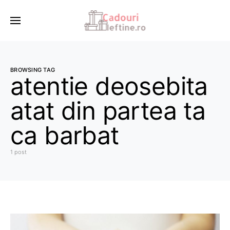
BROWSING TAG
atentie deosebita
atat din partea ta
ca barbat
1 post