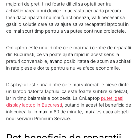
majorari de pret, fiind foarte dificil sa optati pentru
achizitionarea unui device in aceasta perioada precara.
Insa daca aparatul nu mai functioneaza, va fi necesar sa
gasiti o solutie care sa va ajute sa va recapatati laptopul in
cel mai scurt timp pentru a va putea continua proiectele.
OnLaptop este unul dintre cele mai mari centre de reparatii
din Bucuresti, ce va poate ajuta rapid in acest sens la
preturi convenabile, avand posibilitatea de acum sa achitati
in rate piesele dorite pentru a nu va afeca economiile.
Display-ul este una dintre cele mai vulnerabile piese dintr-
un laptop datorita faptului ca este foarte subtire si delicat,
iar in timp balamalele pot ceda. La OnLaptop
puteti gasi
display laptop in Bucuresti
, putand in acest fel beneficia de
inlocuirea lui in maxim 60 de minute, mai ales daca alegeti
noul serviciu Premium Service.
Pot beneficia de reparatii