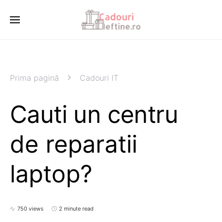
Prima pagină
Cadouri IT
Cauti un centru
de reparatii
laptop?
750 views
2 minute read