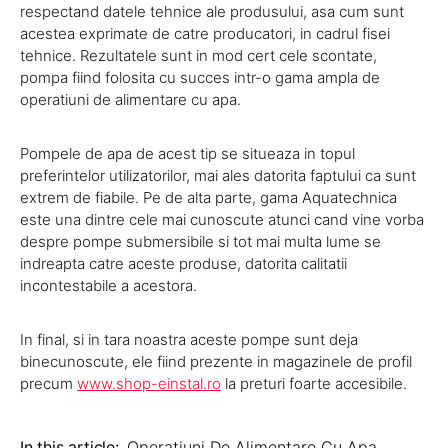
respectand datele tehnice ale produsului, asa cum sunt
acestea exprimate de catre producatori, in cadrul fisei
tehnice. Rezultatele sunt in mod cert cele scontate,
pompa fiind folosita cu succes intr-o gama ampla de
operatiuni de alimentare cu apa.
Pompele de apa de acest tip se situeaza in topul
preferintelor utilizatorilor, mai ales datorita faptului ca sunt
extrem de fiabile. Pe de alta parte, gama Aquatechnica
este una dintre cele mai cunoscute atunci cand vine vorba
despre pompe submersibile si tot mai multa lume se
indreapta catre aceste produse, datorita calitatii
incontestabile a acestora.
In final, si in tara noastra aceste pompe sunt deja
binecunoscute, ele fiind prezente in magazinele de profil
precum
www.shop-einstal.ro
la preturi foarte accesibile.
In this article:
Operatiuni De Alimentare Cu Apa
,