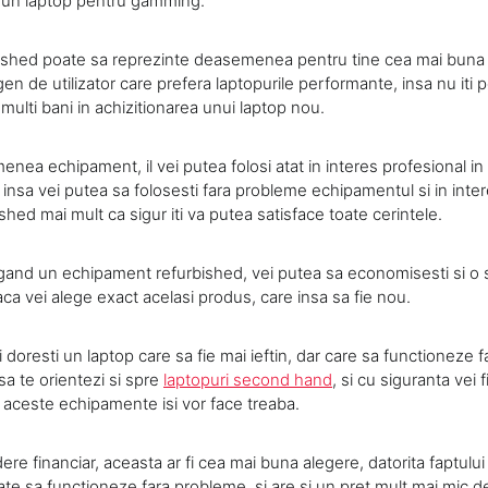
e un laptop pentru gamming.
ished poate sa reprezinte deasemenea pentru tine cea mai buna s
 gen de utilizator care prefera laptopurile performante, insa nu iti p
 multi bani in achizitionarea unui laptop nou.
ea echipament, il vei putea folosi atat in interes profesional in 
 insa vei putea sa folosesti fara probleme echipamentul si in inter
shed mai mult ca sigur iti va putea satisface toate cerintele.
egand un echipament refurbished, vei putea sa economisesti si o
ca vei alege exact acelasi produs, care insa sa fie nou.
iti doresti un laptop care sa fie mai ieftin, dar care sa functioneze
sa te orientezi si spre
laptopuri second hand
, si cu siguranta vei 
 aceste echipamente isi vor face treaba.
re financiar, aceasta ar fi cea mai buna alegere, datorita faptului
e sa functioneze fara probleme, si are si un pret mult mai mic d