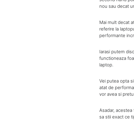
nou sau decat un
Mai mult decat a
referire la lapt
performante incre
Iarasi putem dis
functioneaza foa
laptop.
Vei putea opta s
atat de performa
vor avea si pretu
Asadar, acestea f
sa stii exact ce 