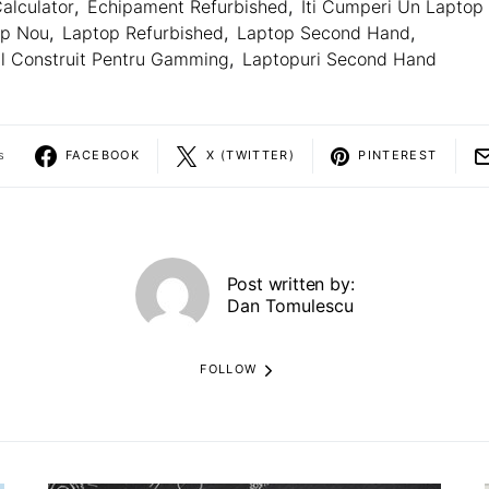
alculator
,
Echipament Refurbished
,
Iti Cumperi Un Laptop
op Nou
,
Laptop Refurbished
,
Laptop Second Hand
,
l Construit Pentru Gamming
,
Laptopuri Second Hand
s
FACEBOOK
X (TWITTER)
PINTEREST
Post written by:
Dan Tomulescu
FOLLOW