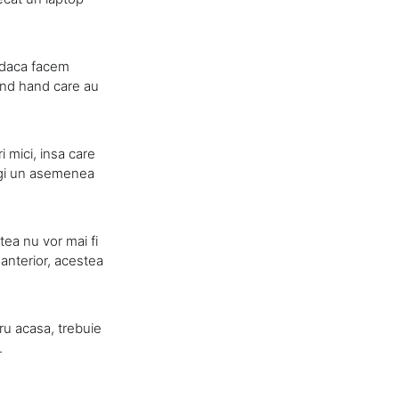
 daca facem
ond hand care au
 mici, insa care
legi un asemenea
ea nu vor mai fi
anterior, acestea
ru acasa, trebuie
.