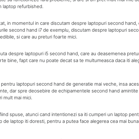
 laptop refurbished.
tat, in momentul in care discutam despre laptopuri second hand,
opurile second hand i7 de exemplu, discutam despre laptopuri sec
dibile, si care au preturi foarte mici.
cuta despre laptopuri i5 second hand, care au deasemenea preturi
rte bine, fapt care nu poate decat sa te multumeasca daca iti a
i pentru laptopuri second hand de generatie mai veche, insa acest
nte, dar spre deosebire de echipamentele second hand amintite 
ri mult mai mici.
iind spuse, atunci cand intentionezi sa iti cumperi un laptop pent
tip de laptop iti doresti, pentru a putea face alegerea cea mai buna