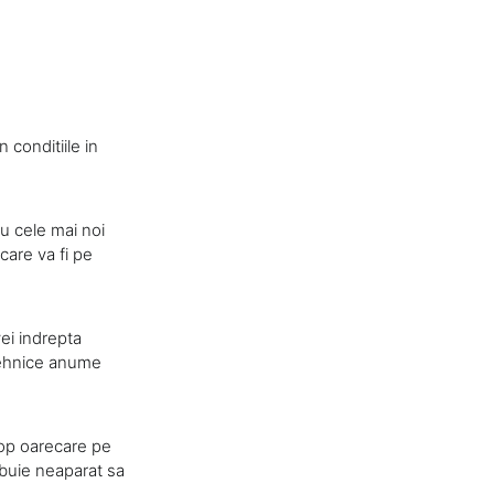
 conditiile in
eu cele mai noi
care va fi pe
vei indrepta
 tehnice anume
ptop oarecare pe
rebuie neaparat sa