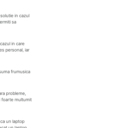
olutie in cazul
ermiti sa
cazul in care
es personal, iar
 suma frumusica
 fara probleme,
fi foarte multumit
 ca un laptop
ecat un laptop