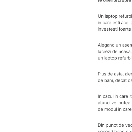
te orientezi spr
Un laptop refurb
in care esti acel
investesti foarte
Alegand un asemen
lucrezi de acasa,
un laptop refurbi
Plus de asta, al
de bani, decat da
In cazul in care 
atunci vei putea 
de modul in care
Din punct de vede
second hand poat