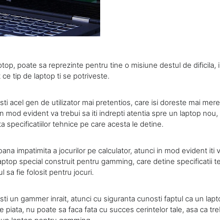
top, poate sa reprezinte pentru tine o misiune destul de dificila, in
 ce tip de laptop ti se potriveste.
esti acel gen de utilizator mai pretentios, care isi doreste mai mer
n mod evident va trebui sa iti indrepti atentia spre un laptop nou, 
ta specificatiilor tehnice pe care acesta le detine.
ana impatimita a jocurilor pe calculator, atunci in mod evident iti 
laptop special construit pentru gamming, care detine specificatii
 sa fie folosit pentru jocuri.
esti un gammer inrait, atunci cu siguranta cunosti faptul ca un la
 pe piata, nu poate sa faca fata cu succes cerintelor tale, asa ca t