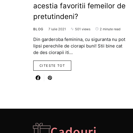
acestia favoritii femeilor de
pretutindeni?
BLOG
7 iulie 2021
501 views
2 minute read
Din garderoba feminina, cu siguranta nu pot
lipsi perechile de ciorapi buni! Stii bine cat
de des ciorapii iti…
CITESTE TOT