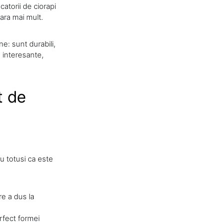
atorii de ciorapi
ara mai mult.
e: sunt durabili,
e interesante,
t de
iu totusi ca este
re a dus la
erfect formei