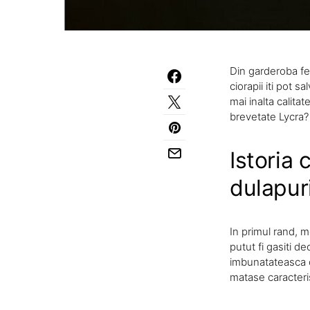
Din garderoba fem
ciorapii iti pot 
mai inalta calitat
brevetate Lycra?
Istoria 
dulapur
In primul rand, me
putut fi gasiti de
imbunatateasca ci
matase caracteris