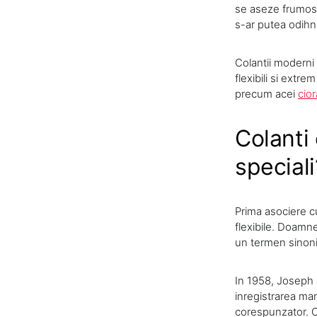
se aseze frumos 
s-ar putea odihn
Colantii moderni 
flexibili si extr
precum acei
cio
Colanti 
speciali
Prima asociere cu
flexibile. Doamnel
un termen sinonim
In 1958, Joseph S
inregistrarea mar
corespunzator. Ci