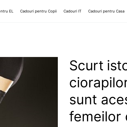
entru EL
Cadouri pentru Copii
Cadouri IT
Cadouri pentru Casa
Scurt isto
ciorapilo
sunt aces
femeilor