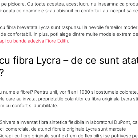
pe picioare. Cu toate acestea, acest lucru nu inseamna ca produc
i: odata ce doamnele s-au obisnuit cu confortul, au inceput sa ce
cu fibra brevetata Lycra sunt raspunsul la nevoile femeilor modern
em de confortabili. In plus, poti alege dintre multe modele extrem d
rapi cu banda adeziva Fiore Edith
.
cu fibra Lycra – de ce sunt ata
?
 numele fibrei? Pentru unii, vor fi anii 1980 si costumele colorate,
e care au invatat proprietatile colantilor cu fibra originala Lycra st
 cu confort si durabilitate.
hivers a inventat fibra sintetica flexibila in laboratorul DuPont, ca
cii comerciale, de atunci fibrele originale Lycra sunt marcate
orapii cu fibre originale sunt extrem de flexibili si se potrivesc p