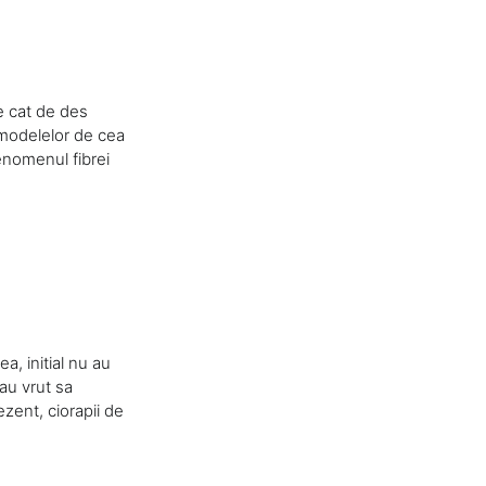
ne cat de des
a modelelor de cea
fenomenul fibrei
ea, initial nu au
 au vrut sa
ezent, ciorapii de