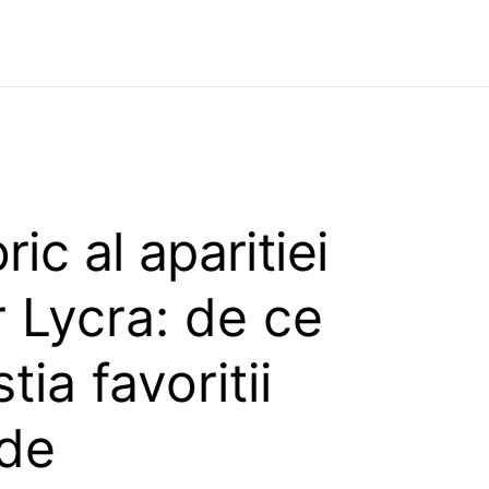
ric al aparitiei
r Lycra: de ce
tia favoritii
 de