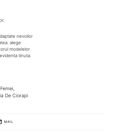
or.
adaptate nevoilor
atea: alege
utorul modelelor
 evidenta tinuta.
 Femei
,
tia De Ciorapi
MAIL