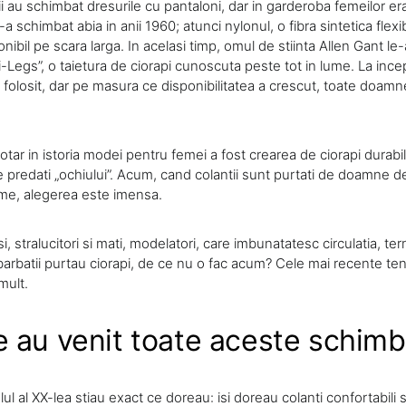
i au schimbat dresurile cu pantaloni, dar in garderoba femeilor er
s-a schimbat abia in anii 1960; atunci nylonul, o fibra sintetica flexib
nibil pe scara larga. In acelasi timp, omul de stiinta Allen Gant le-
Legs”, o taietura de ciorapi cunoscuta peste tot in lume. La incep
u folosit, dar pe masura ce disponibilitatea a crescut, toate doam
otar in istoria modei pentru femei a fost crearea de ciorapi durabili s
e predati „ochiului”. Acum, cand colantii sunt purtati de doamne d
lume, alegerea este imensa.
si, stralucitori si mati, modelatori, care imbunatatesc circulatia, ter
barbatii purtau ciorapi, de ce nu o fac acum? Cele mai recente ten
mult.
 au venit toate aceste schimb
l al XX-lea stiau exact ce doreau: isi doreau colanti confortabili si 