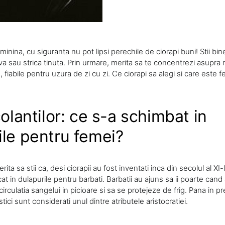
inina, cu siguranta nu pot lipsi perechile de ciorapi buni! Stii bi
salva sau strica tinuta. Prin urmare, merita sa te concentrezi asupr
e, fiabile pentru uzura de zi cu zi. Ce ciorapi sa alegi si care este 
colantilor: ce s-a schimbat in
ile pentru femei?
rita sa stii ca, desi ciorapii au fost inventati inca din secolul al XI-l
cat in ​​dulapurile pentru barbati. Barbatii au ajuns sa ii poarte cand
rculatia sangelui in picioare si sa se protejeze de frig. Pana in pr
tici sunt considerati unul dintre atributele aristocratiei.