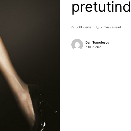
pretutin
506 views
2 minute read
Dan Tomulescu
7 iulie 2021