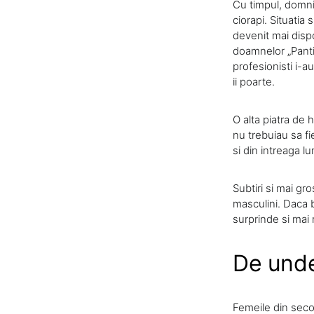
Cu timpul, domni
ciorapi. Situatia 
devenit mai dispo
doamnelor „Panti-
profesionisti i-a
ii poarte.
O alta piatra de h
nu trebuiau sa fi
si din intreaga 
Subtiri si mai gro
masculini. Daca 
surprinde si mai 
De unde
Femeile din secolu