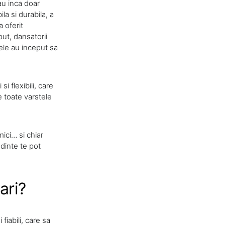
au inca doar
ila si durabila, a
a oferit
ut, dansatorii
nele au inceput sa
i flexibili, care
e toate varstele
mici… si chiar
dinte te pot
ari?
fiabili, care sa