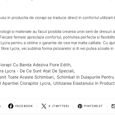
ului in productia de ciorapi se traduce direct in confortul utilizarii l
ologii si materiale au facut posibila crearea unei serii de dresuri 
 Fiecare femeie apreciaza confortul, potrivirea perfecta si flexibilit
Lycra pentru a obtine o garantie de cea mai inalta calitate. Cu aj
ibre Lycra, vei sublinia forma picioarelor si iti vei putea scoate in
iorapi Cu Banda Adeziva Fiore Edith
,
ra Lycra - De Ce Sunt Atat De Speciali
,
nit Toate Aceste Schimbari
,
Schimbat In Dulapurile Pentru
l Aparitiei Ciorapilor Lycra
,
Utilizarea Elastanului In Produc
s
FACEBOOK
X (TWITTER)
PINTEREST