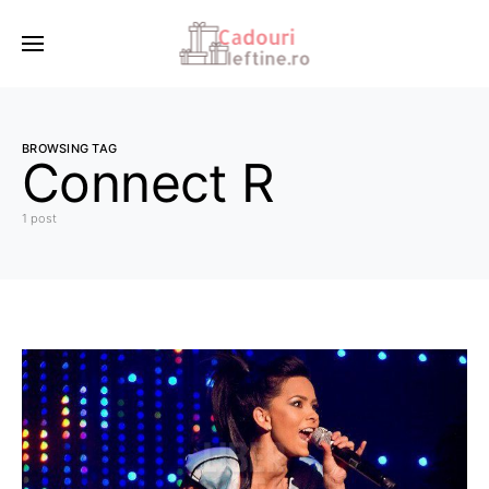
BROWSING TAG
Connect R
1 post