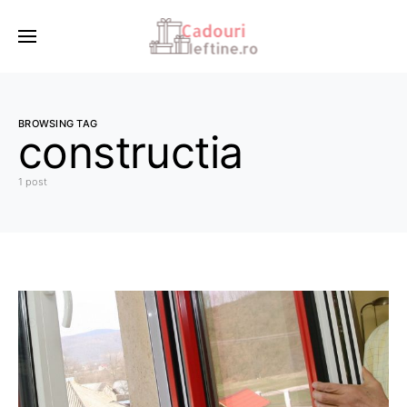
BROWSING TAG
constructia
1 post