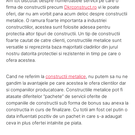
Am tot discutat despre numeroasele servicii pe care o
firma de constructii precum
Dkrconstruct.ro
vi le poate
oferi, dar nu am vorbit pana acum deloc despre constructii
metalice. O ramura foarte importanta a industriei
constructiilor, acestea sunt folosite adesea pentru
protectia altor tipuri de constructii. Un tip de constructii
foarte cautat de catre clienti, constructiile metalice sunt
versatile si reprezinta baza majoritatii cladirilor din jurul
nostru datorita protectiei si rezistentei in timp pe care o
ofera acestea.
Cand ne referim la
constructii metalice
, nu putem sa nu ne
gandim la avantajele pe care acestea le ofera clientilor dar
si companiilor producatoare. Constructiile metalice pot fi
atasate diferitelor “pachete” de servicii oferite de
companiile de constructii sub forma de bonus sau anexa la
constructia in curs de finalizare. Cu totii am fost cel putin o
data influentati pozitiv de un pachet in care s-a adaugat
ceva in plus ofertei intalnite pe piata.