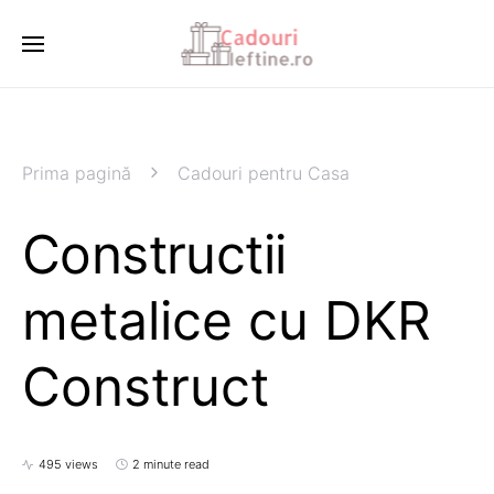
Prima pagină
Cadouri pentru Casa
Constructii
metalice cu DKR
Construct
495 views
2 minute read