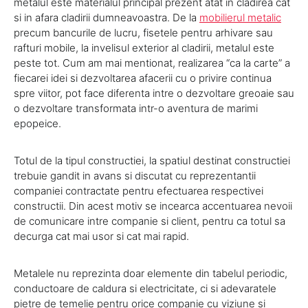
metalul este materialul principal prezent atat in cladirea cat
si in afara cladirii dumneavoastra. De la
mobilierul metalic
precum bancurile de lucru, fisetele pentru arhivare sau
rafturi mobile, la invelisul exterior al cladirii, metalul este
peste tot. Cum am mai mentionat, realizarea “ca la carte” a
fiecarei idei si dezvoltarea afacerii cu o privire continua
spre viitor, pot face diferenta intre o dezvoltare greoaie sau
o dezvoltare transformata intr-o aventura de marimi
epopeice.
Totul de la tipul constructiei, la spatiul destinat constructiei
trebuie gandit in avans si discutat cu reprezentantii
companiei contractate pentru efectuarea respectivei
constructii. Din acest motiv se incearca accentuarea nevoii
de comunicare intre companie si client, pentru ca totul sa
decurga cat mai usor si cat mai rapid.
Metalele nu reprezinta doar elemente din tabelul periodic,
conductoare de caldura si electricitate, ci si adevaratele
pietre de temelie pentru orice companie cu viziune si