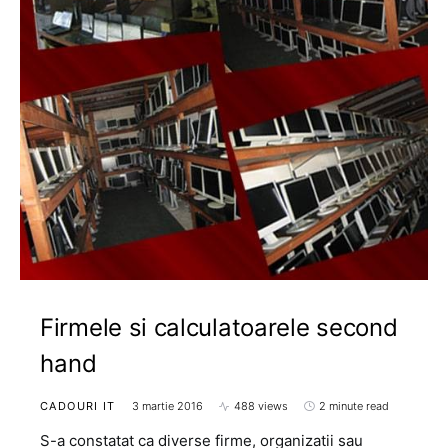
Firmele si calculatoarele second
hand
CADOURI IT
3 martie 2016
488 views
2 minute read
S-a constatat ca diverse firme, organizatii sau