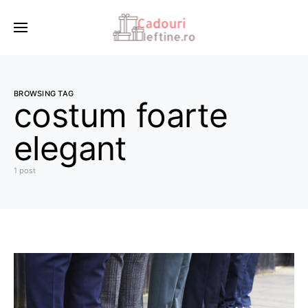
BROWSING TAG
costum foarte
elegant
1 post