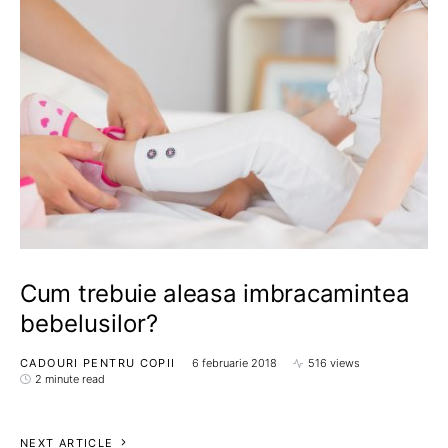
Cum trebuie aleasa imbracamintea
bebelusilor?
CADOURI PENTRU COPII
6 februarie 2018
516 views
2 minute read
NEXT ARTICLE