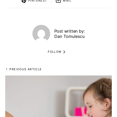
PINTEREST
MAIL
Post written by:
Dan Tomulescu
FOLLOW
PREVIOUS ARTICLE