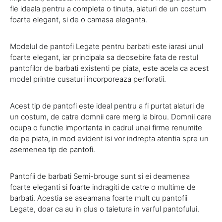
fie ideala pentru a completa o tinuta, alaturi de un costum
foarte elegant, si de o camasa eleganta.
Modelul de pantofi Legate pentru barbati este iarasi unul
foarte elegant, iar principala sa deosebire fata de restul
pantofilor de barbati existenti pe piata, este acela ca acest
model printre cusaturi incorporeaza perforatii.
Acest tip de pantofi este ideal pentru a fi purtat alaturi de
un costum, de catre domnii care merg la birou. Domnii care
ocupa o functie importanta in cadrul unei firme renumite
de pe piata, in mod evident isi vor indrepta atentia spre un
asemenea tip de pantofi.
Pantofii de barbati Semi-brouge sunt si ei deamenea
foarte eleganti si foarte indragiti de catre o multime de
barbati. Acestia se aseamana foarte mult cu pantofii
Legate, doar ca au in plus o taietura in varful pantofului.