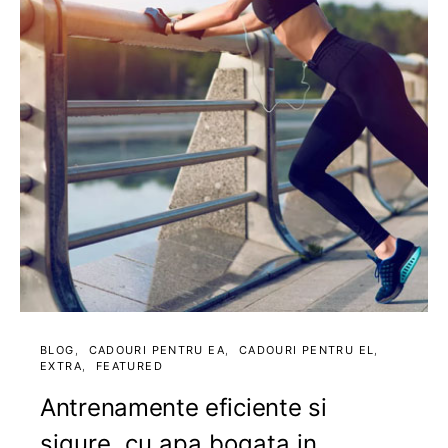
BLOG
CADOURI PENTRU EA
CADOURI PENTRU EL
EXTRA
FEATURED
Antrenamente eficiente si
sigure, cu apa bogata in