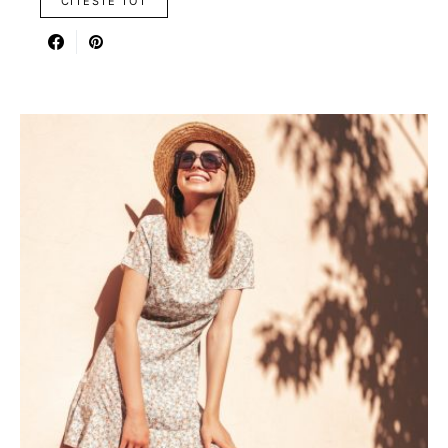
CITESTE TOT