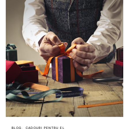
BLOG
CADOURI PENTRU EL