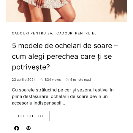
CADOURI PENTRU EA
CADOURI PENTRU EL
5 modele de ochelari de soare –
cum alegi perechea care ți se
potrivește?
23 aprilie 2024
834 views
4 minute read
Cu soarele strălucind pe cer și sezonul estival în
plină desfășurare, ochelarii de soare devin un
accesoriu indispensabil…
CITESTE TOT