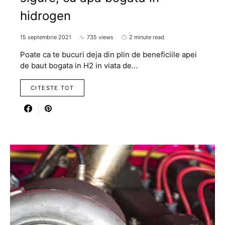
hidrogen
15 septembrie 2021
735 views
2 minute read
Poate ca te bucuri deja din plin de beneficiile apei
de baut bogata in H2 in viata de…
CITESTE TOT