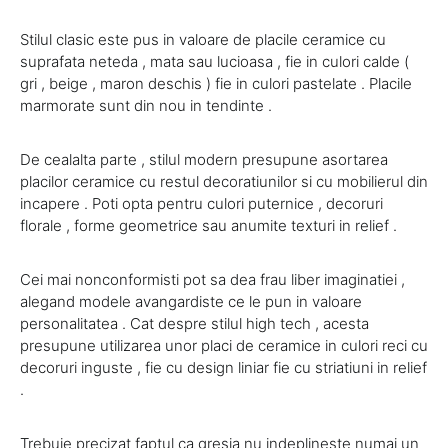
Stilul clasic este pus in valoare de placile ceramice cu
suprafata neteda , mata sau lucioasa , fie in culori calde (
gri , beige , maron deschis ) fie in culori pastelate . Placile
marmorate sunt din nou in tendinte .
De cealalta parte , stilul modern presupune asortarea
placilor ceramice cu restul decoratiunilor si cu mobilierul din
incapere . Poti opta pentru culori puternice , decoruri
florale , forme geometrice sau anumite texturi in relief .
Cei mai nonconformisti pot sa dea frau liber imaginatiei ,
alegand modele avangardiste ce le pun in valoare
personalitatea . Cat despre stilul high tech , acesta
presupune utilizarea unor placi de ceramice in culori reci cu
decoruri inguste , fie cu design liniar fie cu striatiuni in relief
.
Trebuie precizat faptul ca gresia nu indeplineste numai un