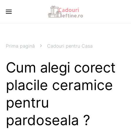
Prima pagină
Cadouri pentru Casa
Cum alegi corect
placile ceramice
pentru
pardoseala ?