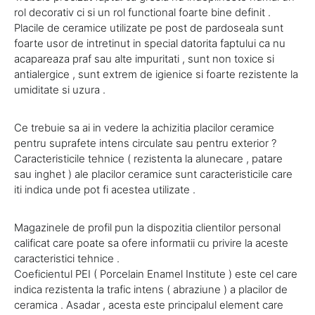
rol decorativ ci si un rol functional foarte bine definit .
Placile de ceramice utilizate pe post de pardoseala sunt
foarte usor de intretinut in special datorita faptului ca nu
acapareaza praf sau alte impuritati , sunt non toxice si
antialergice , sunt extrem de igienice si foarte rezistente la
umiditate si uzura .
Ce trebuie sa ai in vedere la achizitia placilor ceramice
pentru suprafete intens circulate sau pentru exterior ?
Caracteristicile tehnice ( rezistenta la alunecare , patare
sau inghet ) ale placilor ceramice sunt caracteristicile care
iti indica unde pot fi acestea utilizate .
Magazinele de profil pun la dispozitia clientilor personal
calificat care poate sa ofere informatii cu privire la aceste
caracteristici tehnice .
Coeficientul PEI ( Porcelain Enamel Institute ) este cel care
indica rezistenta la trafic intens ( abraziune ) a placilor de
ceramica . Asadar , acesta este principalul element care