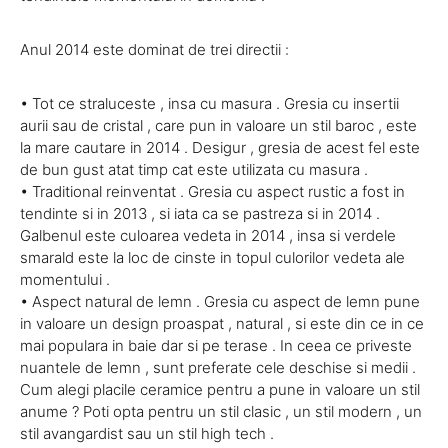
Anul 2014 este dominat de trei directii :
• Tot ce straluceste , insa cu masura . Gresia cu insertii
aurii sau de cristal , care pun in valoare un stil baroc , este
la mare cautare in 2014 . Desigur , gresia de acest fel este
de bun gust atat timp cat este utilizata cu masura .
• Traditional reinventat . Gresia cu aspect rustic a fost in
tendinte si in 2013 , si iata ca se pastreza si in 2014 .
Galbenul este culoarea vedeta in 2014 , insa si verdele
smarald este la loc de cinste in topul culorilor vedeta ale
momentului .
• Aspect natural de lemn . Gresia cu aspect de lemn pune
in valoare un design proaspat , natural , si este din ce in ce
mai populara in baie dar si pe terase . In ceea ce priveste
nuantele de lemn , sunt preferate cele deschise si medii .
Cum alegi placile ceramice pentru a pune in valoare un stil
anume ? Poti opta pentru un stil clasic , un stil modern , un
stil avangardist sau un stil high tech .