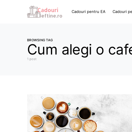
Cadouri pentru EA
Cadouri p
BROWSING TAG
Cum alegi o caf
1 post