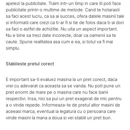
apelezi la publicitate. Traim intr-un timp in care iti poti face
publicitate printr-o multime de metode. Cand te hotarasti
sa faci acest lucru, ca sa ai succes, ofera datele masinii tale
si informatii care crezi ca ti-ar fi si tie de folos daca ti-ai dori
sa faci o astfel de achizitie. Nu uita un aspect important.
Nu e bine sa treci date incorecte, doar ca oamenii sa te
caute. Spune realitatea asa cum e ea, si totul va fi mai
simplu.
Stabileste pretul corect
E important sa-ti evaluez masina la un pret corect, daca
vrei cu adevarat ca aceasta sa se vanda. Nu poti pune un
pret enorm de mare pe o masina care nu face banii
respectivi. Insa, nici sa pui un pret exagerat de mic pentru
a o vinde repede. Informeaza-te de pretul altor masini de
aceeasi marca, eventual ia legatura cu o persoana care
vinde masini la mana a doua si vei stabili un pret bun.