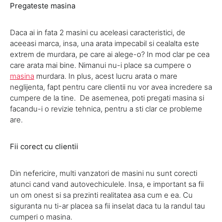
Pregateste masina
Daca ai in fata 2 masini cu aceleasi caracteristici, de
aceeasi marca, insa, una arata impecabil si cealalta este
extrem de murdara, pe care ai alege-o? In mod clar pe cea
care arata mai bine. Nimanui nu-i place sa cumpere o
masina
murdara. In plus, acest lucru arata o mare
neglijenta, fapt pentru care clientii nu vor avea incredere sa
cumpere de la tine. De asemenea, poti pregati masina si
facandu-i o revizie tehnica, pentru a sti clar ce probleme
are.
Fii corect cu clientii
Din nefericire, multi vanzatori de masini nu sunt corecti
atunci cand vand autovechiculele. Insa, e important sa fii
un om onest si sa prezinti realitatea asa cum e ea. Cu
siguranta nu ti-ar placea sa fii inselat daca tu la randul tau
cumperi o masina.