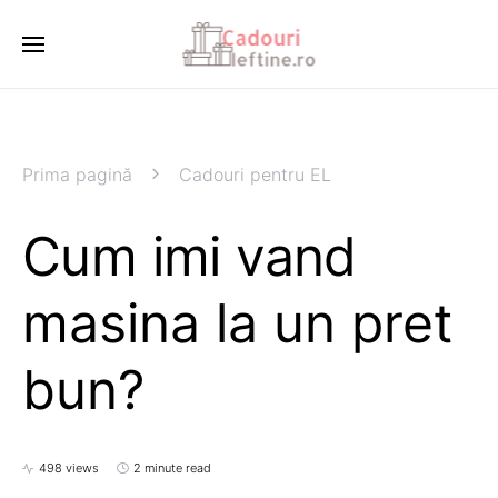
Prima pagină
Cadouri pentru EL
Cum imi vand
masina la un pret
bun?
498 views
2 minute read