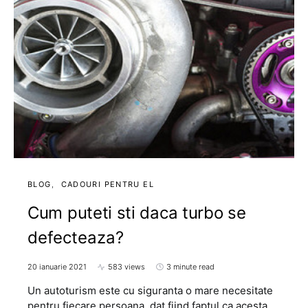
BLOG
CADOURI PENTRU EL
Cum puteti sti daca turbo se
defecteaza?
20 ianuarie 2021
583 views
3 minute read
Un autoturism este cu siguranta o mare necesitate
pentru fiecare persoana, dat fiind faptul ca acesta