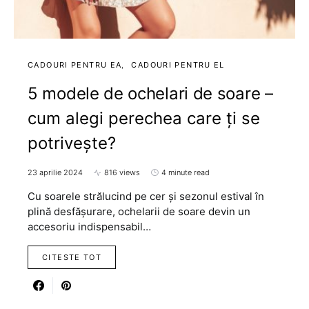
CADOURI PENTRU EA
CADOURI PENTRU EL
5 modele de ochelari de soare –
cum alegi perechea care ți se
potrivește?
23 aprilie 2024
816 views
4 minute read
Cu soarele strălucind pe cer și sezonul estival în
plină desfășurare, ochelarii de soare devin un
accesoriu indispensabil…
CITESTE TOT