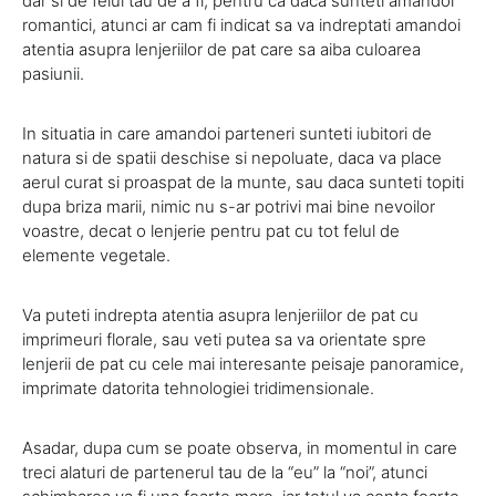
dar si de felul tau de a fi, pentru ca daca sunteti amandoi
romantici, atunci ar cam fi indicat sa va indreptati amandoi
atentia asupra lenjeriilor de pat care sa aiba culoarea
pasiunii.
In situatia in care amandoi parteneri sunteti iubitori de
natura si de spatii deschise si nepoluate, daca va place
aerul curat si proaspat de la munte, sau daca sunteti topiti
dupa briza marii, nimic nu s-ar potrivi mai bine nevoilor
voastre, decat o lenjerie pentru pat cu tot felul de
elemente vegetale.
Va puteti indrepta atentia asupra lenjeriilor de pat cu
imprimeuri florale, sau veti putea sa va orientate spre
lenjerii de pat cu cele mai interesante peisaje panoramice,
imprimate datorita tehnologiei tridimensionale.
Asadar, dupa cum se poate observa, in momentul in care
treci alaturi de partenerul tau de la “eu” la “noi”, atunci