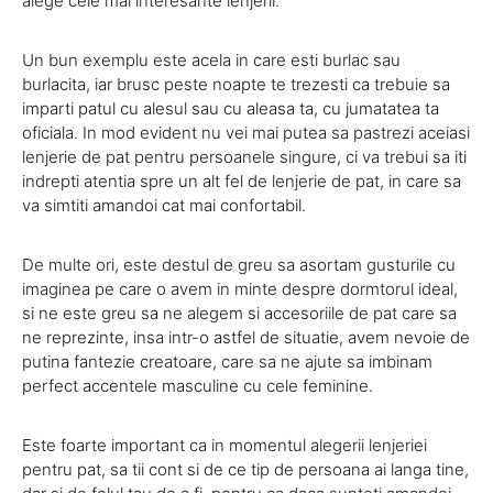
alege cele mai interesante lenjerii.
Un bun exemplu este acela in care esti burlac sau
burlacita, iar brusc peste noapte te trezesti ca trebuie sa
imparti patul cu alesul sau cu aleasa ta, cu jumatatea ta
oficiala. In mod evident nu vei mai putea sa pastrezi aceiasi
lenjerie de pat pentru persoanele singure, ci va trebui sa iti
indrepti atentia spre un alt fel de lenjerie de pat, in care sa
va simtiti amandoi cat mai confortabil.
De multe ori, este destul de greu sa asortam gusturile cu
imaginea pe care o avem in minte despre dormtorul ideal,
si ne este greu sa ne alegem si accesoriile de pat care sa
ne reprezinte, insa intr-o astfel de situatie, avem nevoie de
putina fantezie creatoare, care sa ne ajute sa imbinam
perfect accentele masculine cu cele feminine.
Este foarte important ca in momentul alegerii lenjeriei
pentru pat, sa tii cont si de ce tip de persoana ai langa tine,