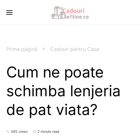
Prima pagină
Cadouri pentru Casa
Cum ne poate
schimba lenjeria
de pat viata?
495 views
2 minute read