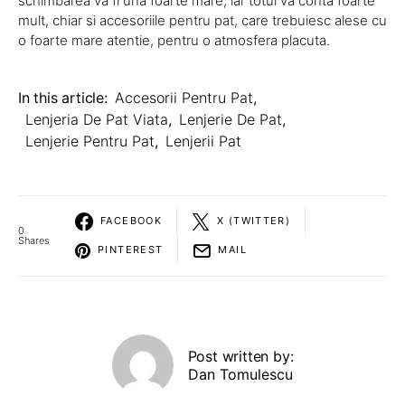
schimbarea va fi una foarte mare, iar totul va conta foarte
mult, chiar si accesoriile pentru pat, care trebuiesc alese cu
o foarte mare atentie, pentru o atmosfera placuta.
In this article:
Accesorii Pentru Pat
,
Lenjeria De Pat Viata
,
Lenjerie De Pat
,
Lenjerie Pentru Pat
,
Lenjerii Pat
FACEBOOK
X (TWITTER)
0
Shares
PINTEREST
MAIL
Post written by:
Dan Tomulescu