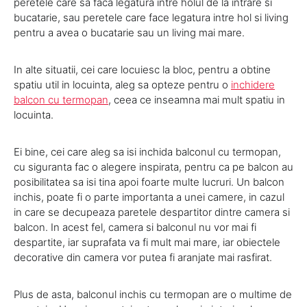
peretele care sa faca legatura intre holul de la intrare si
bucatarie, sau peretele care face legatura intre hol si living
pentru a avea o bucatarie sau un living mai mare.
In alte situatii, cei care locuiesc la bloc, pentru a obtine
spatiu util in locuinta, aleg sa opteze pentru o
inchidere
balcon cu termopan
, ceea ce inseamna mai mult spatiu in
locuinta.
Ei bine, cei care aleg sa isi inchida balconul cu termopan,
cu siguranta fac o alegere inspirata, pentru ca pe balcon au
posibilitatea sa isi tina apoi foarte multe lucruri. Un balcon
inchis, poate fi o parte importanta a unei camere, in cazul
in care se decupeaza paretele despartitor dintre camera si
balcon. In acest fel, camera si balconul nu vor mai fi
despartite, iar suprafata va fi mult mai mare, iar obiectele
decorative din camera vor putea fi aranjate mai rasfirat.
Plus de asta, balconul inchis cu termopan are o multime de