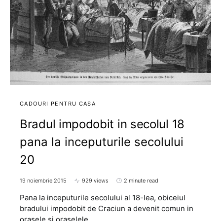
CADOURI PENTRU CASA
Bradul impodobit in secolul 18
pana la inceputurile secolului
20
19 noiembrie 2015
929 views
2 minute read
Pana la inceputurile secolului al 18-lea, obiceiul
bradului impodobit de Craciun a devenit comun in
orasele si oraselele…