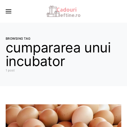
BROWSING TAG
cumpararea unui
incubator
1 post