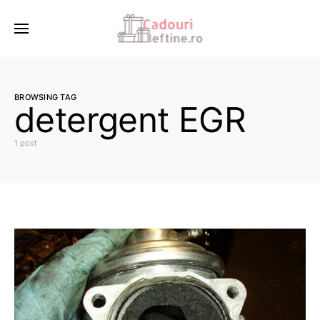
BROWSING TAG
detergent EGR
1 post