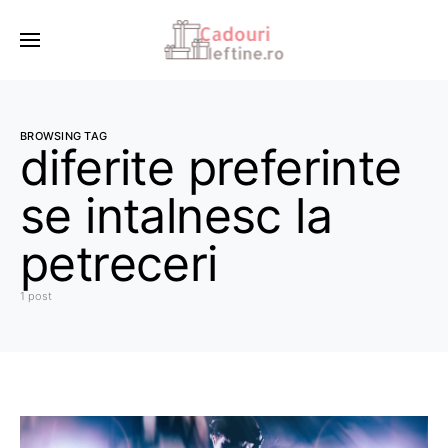
BROWSING TAG
diferite preferinte
se intalnesc la
petreceri
1 post