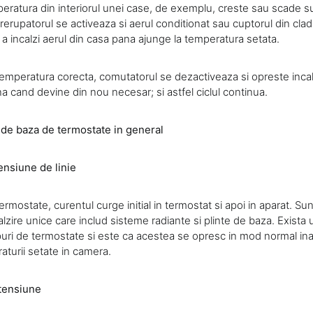
eratura din interiorul unei case, de exemplu, creste sau scade s
trerupatorul se activeaza si aerul conditionat sau cuptorul din clad
 a incalzi aerul din casa pana ajunge la temperatura setata.
emperatura corecta, comutatorul se dezactiveaza si opreste incal
a cand devine din nou necesar; si astfel ciclul continua.
 de baza de termostate in general
ensiune de linie
ermostate, curentul curge initial in termostat si apoi in aparat. Su
lzire unice care includ sisteme radiante si plinte de baza. Exista
puri de termostate si este ca acestea se opresc in mod normal in
aturii setate in camera.
 tensiune