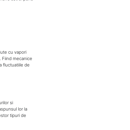
lute cu vapori
n. Fiind mecanice
 fluctuatiile de
ilor si
aspunsul lor la
stor tipuri de