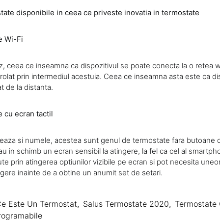
tate disponibile in ceea ce priveste inovatia in termostate
e Wi-Fi
az, ceea ce inseamna ca dispozitivul se poate conecta la o retea w
trolat prin intermediul acestuia. Ceea ce inseamna asta este ca di
at de la distanta.
 cu ecran tactil
aza si numele, acestea sunt genul de termostate fara butoane 
au in schimb un ecran sensibil la atingere, la fel ca cel al smartpho
ute prin atingerea optiunilor vizibile pe ecran si pot necesita uneo
gere inainte de a obtine un anumit set de setari.
e Este Un Termostat
,
Salus Termostate 2020
,
Termostate 
rogramabile