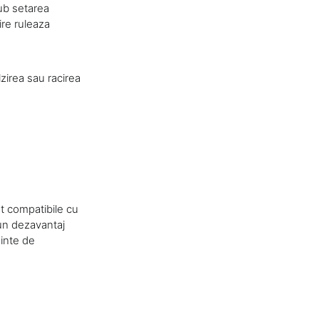
ub setarea
ire ruleaza
zirea sau racirea
nt compatibile cu
 un dezavantaj
ainte de