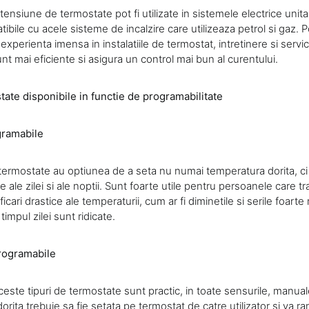
tensiune de termostate pot fi utilizate in sistemele electrice unitar
ibile cu acele sisteme de incalzire care utilizeaza petrol si gaz. Po
experienta imensa in instalatiile de termostat, intretinere si servic
t mai eficiente si asigura un control mai bun al curentului.
tate disponibile in functie de programabilitate
gramabile
termostate au optiunea de a seta nu numai temperatura dorita, ci si
e ale zilei si ale noptii. Sunt foarte utile pentru persoanele care t
cari drastice ale temperaturii, cum ar fi diminetile si serile foarte 
impul zilei sunt ridicate.
rogramabile
ceste tipuri de termostate sunt practic, in toate sensurile, manual
rita trebuie sa fie setata pe termostat de catre utilizator si va r