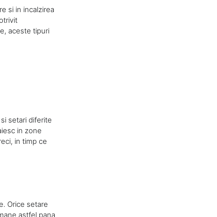
e si in incalzirea
trivit
e, aceste tipuri
 setari diferite
raiesc in zone
reci, in timp ce
e. Orice setare
amane astfel pana