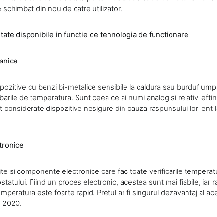
schimbat din nou de catre utilizator.
tate disponibile in functie de tehnologia de functionare
anice
pozitive cu benzi bi-metalice sensibile la caldura sau burduf ump
mbarile de temperatura. Sunt ceea ce ai numi analog si relativ iefti
t considerate dispozitive nesigure din cauza raspunsului lor lent la
tronice
te si componente electronice care fac toate verificarile temperatur
atului. Fiind un proces electronic, acestea sunt mai fiabile, iar r
mperatura este foarte rapid. Pretul ar fi singurul dezavantaj al ace
e 2020.