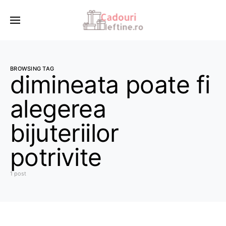
BROWSING TAG
dimineata poate fi
alegerea
bijuteriilor
potrivite
1 post